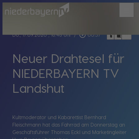
menu
bookmark_border
play_circle_outline
headphones
chrome_reader_mode
Do., 17.09.2020
, 16:48 Uhr
/
00:57
Neuer Drahtesel für
NIEDERBAYERN TV
Landshut
Kultmoderator und Kabarettist Bernhard
Fleischmann hat das Fahrrad am Donnerstag an
Geschäftsführer Thomas Eckl und Marketingleiter