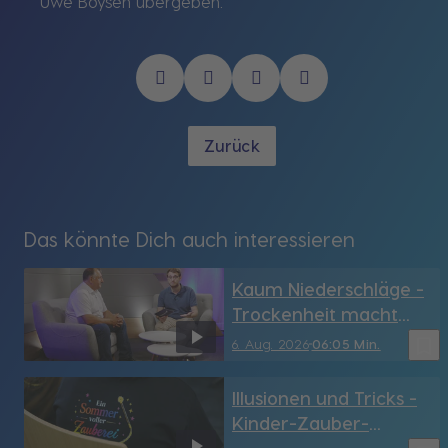
Uwe Boysen übergeben.
Zurück
Das könnte Dich auch interessieren
Kaum Niederschläge -
Trockenheit macht
den Landwirten zu
bookmark_border
6. Aug. 2026
06:05 Min.
schaffen
Illusionen und Tricks -
Kinder-Zauber-
Sommercamp