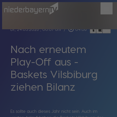
menu
bookmark_border
play_circle_outline
headphones
chrome_reader_mode
Di., 24.03.2026
, 00:07 Uhr
/
04:06
Nach erneutem
Play-Off aus -
Baskets Vilsbiburg
ziehen Bilanz
Es sollte auch dieses Jahr nicht sein. Auch im