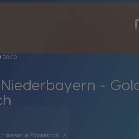
line
30:00
 Niederbayern - G
ch
chmuseum in Ergoldsbach LA