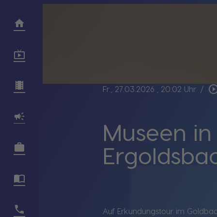
play_circle_out
Fr., 27.03.2026
, 20:02 Uhr
/
Museen in
Ergoldsba
Auf Erkundungstour im Goldba