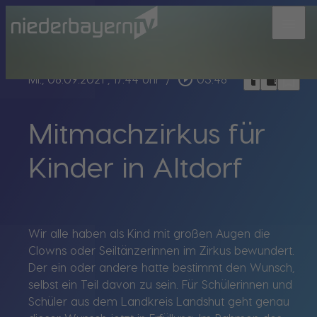
menu
bookmark_border
play_circle_outline
headphones
chrome_reader_mode
Mi., 08.09.2021
, 17:44 Uhr
/
03:48
Mitmachzirkus für
Kinder in Altdorf
Wir alle haben als Kind mit großen Augen die
Clowns oder Seiltänzerinnen im Zirkus bewundert.
Der ein oder andere hatte bestimmt den Wunsch,
selbst ein Teil davon zu sein. Für Schülerinnen und
Schüler aus dem Landkreis Landshut geht genau