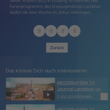
dieser Wunsch jetzt in Erfüllung. Im Rahmen des
Ferienprogramms des Kreisjugendrings Landshut
dürfen sie eine Woche im Zirkus verbringen.
Zurück
Das könnte Dich auch interessieren
NIEDERBAYERN TV
Journal Landshut vom
11.05.2026
bookmark_border
11. Mai 2026
29:54 Min.
NIEDERBAYERN TV