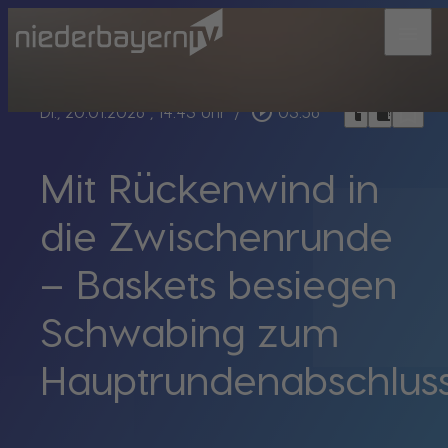
menu
bookmark_border
play_circle_outline
headphones
chrome_reader_mode
Di., 20.01.2026
, 14:43 Uhr
/
03:56
Mit Rückenwind in
die Zwischenrunde
– Baskets besiegen
Schwabing zum
Hauptrundenabschlus