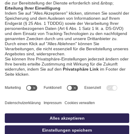
besiegen Angstgegner
Veitshöchheim
AGB / Gewinnspiele
Datenschutz
Impressum
Kontakt
Bildschnitt
idowa