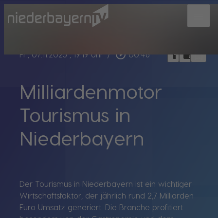
menu
bookmark_border
play_circle_outline
headphones
chrome_reader_mode
Fr., 07.11.2025
, 19:19 Uhr
/
00:46
Milliardenmotor
Tourismus in
Niederbayern
Der Tourismus in Niederbayern ist ein wichtiger
Wirtschaftsfaktor, der jährlich rund 2,7 Milliarden
Euro Umsatz generiert. Die Branche profitiert