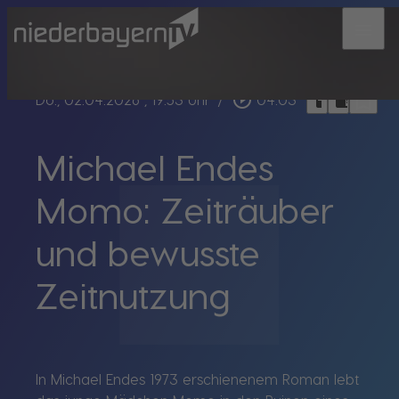
menu
bookmark_border
play_circle_outline
headphones
chrome_reader_mode
Do., 02.04.2026
, 19:53 Uhr
/
04:03
Michael Endes
Momo: Zeiträuber
und bewusste
Zeitnutzung
In Michael Endes 1973 erschienenem Roman lebt