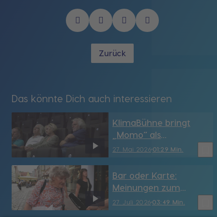
Zurück
Das könnte Dich auch interessieren
KlimaBühne bringt
„Momo“ als
Theaterstück ins
bookmark_border
27. Mai 2026
01:29 Min.
Kinopolis Landshut
Bar oder Karte:
Meinungen zum
Bargeld und neuen
bookmark_border
27. Juli 2026
03:49 Min.
Euro