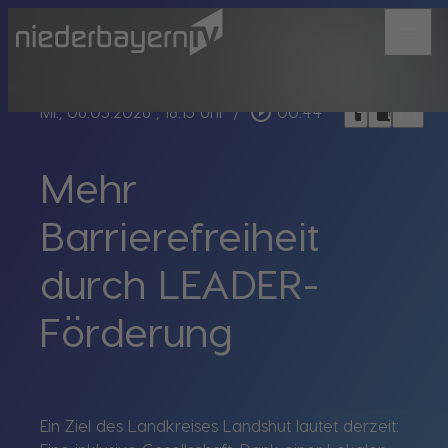
menu
bookmark_border
play_circle_outline
headphones
chrome_reader_mode
Mi., 06.05.2026
, 18:15 Uhr
/
00:44
Mehr
Barrierefreiheit
durch LEADER-
Förderung
Ein Ziel des Landkreises Landshut lautet derzeit: