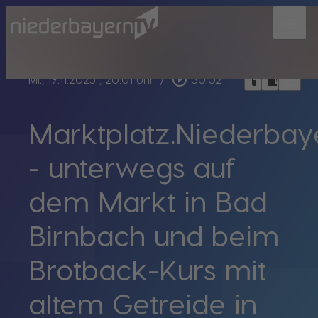
menu
bookmark_border
play_circle_outline
headphones
chrome_reader_mode
Mi., 19.11.2025
, 20:01 Uhr
/
30:02
Marktplatz.Niederbay
- unterwegs auf
dem Markt in Bad
Birnbach und beim
Brotback-Kurs mit
altem Getreide in