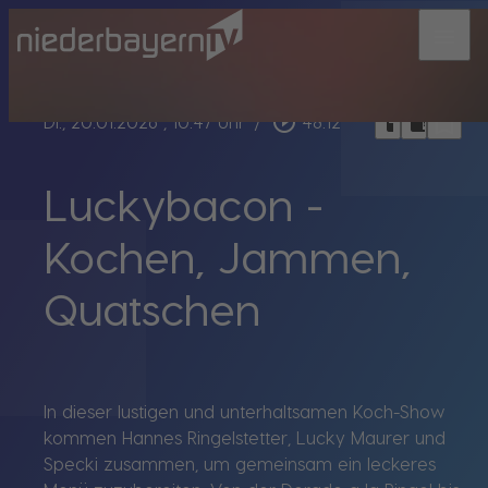
menu
bookmark_border
play_circle_outline
headphones
chrome_reader_mode
Di., 20.01.2026
, 10:47 Uhr
/
48:12
Luckybacon -
Kochen, Jammen,
Quatschen
In dieser lustigen und unterhaltsamen Koch-Show
kommen Hannes Ringelstetter, Lucky Maurer und
Specki zusammen, um gemeinsam ein leckeres