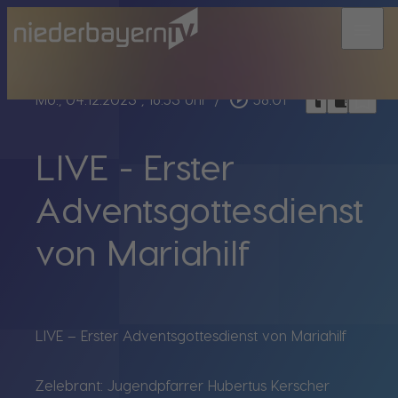
menu
bookmark_border
play_circle_outline
headphones
chrome_reader_mode
Mo., 04.12.2023
, 16:53 Uhr
/
58:01
LIVE - Erster
Adventsgottesdienst
von Mariahilf
LIVE – Erster Adventsgottesdienst von Mariahilf
Zelebrant: Jugendpfarrer Hubertus Kerscher