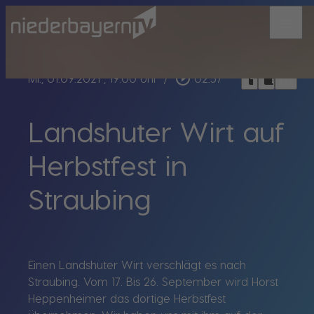
menu
bookmark_border
play_circle_outline
headphones
chrome_reader_mode
Mi., 01.09.2021
, 19:00 Uhr
/
02:57
Landshuter Wirt auf
Herbstfest in
Straubing
Einen Landshuter Wirt verschlägt es nach
Straubing. Vom 17. Bis 26. September wird Horst
Heppenheimer das dortige Herbstfest