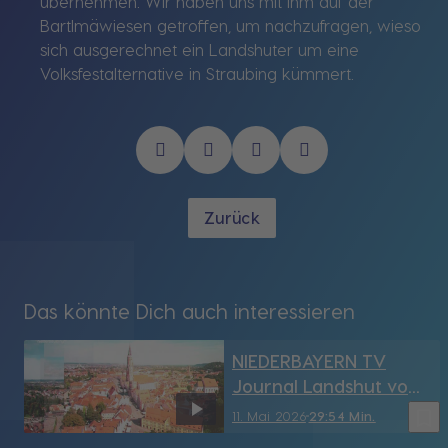
übernehmen. Wir haben uns mit ihm auf der
Bartlmäwiesen getroffen, um nachzufragen, wieso
sich ausgerechnet ein Landshuter um eine
Volksfestalternative in Straubing kümmert.
Zurück
Das könnte Dich auch interessieren
NIEDERBAYERN TV
Journal Landshut vom
11.05.2026
bookmark_border
11. Mai 2026
29:54 Min.