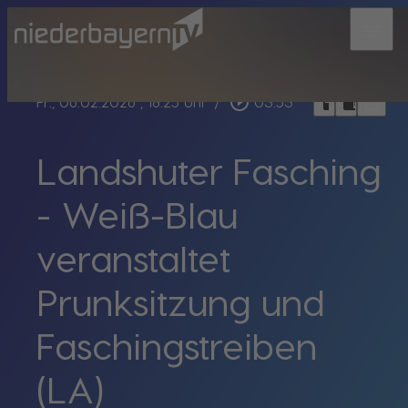
menu
bookmark_border
play_circle_outline
headphones
chrome_reader_mode
Fr., 06.02.2026
, 18:25 Uhr
/
03:53
Landshuter Fasching
- Weiß-Blau
veranstaltet
Prunksitzung und
Faschingstreiben
(LA)