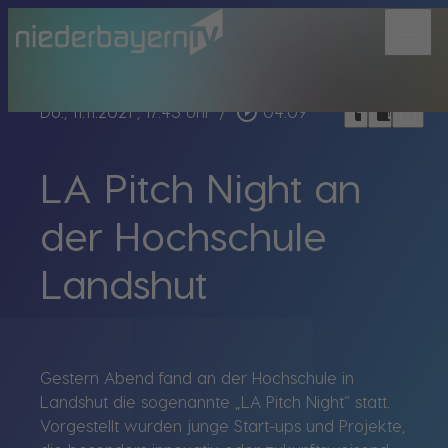
menu
bookmark_border
play_circle_outline
headphones
chrome_reader_mode
Do., 11.11.2021
, 17:43 Uhr
/
04:09
LA Pitch Night an
der Hochschule
Landshut
Gestern Abend fand an der Hochschule in
Landshut die sogenannte „LA Pitch Night“ statt.
Vorgestellt wurden junge Start-ups und Projekte,