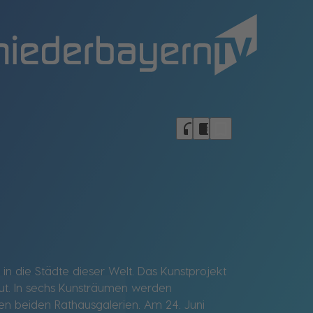
bookmark_border
headphones
chrome_reader_mode
e in die Städte dieser Welt. Das Kunstprojekt
ut. In sechs Kunsträumen werden
den beiden Rathausgalerien. Am 24. Juni