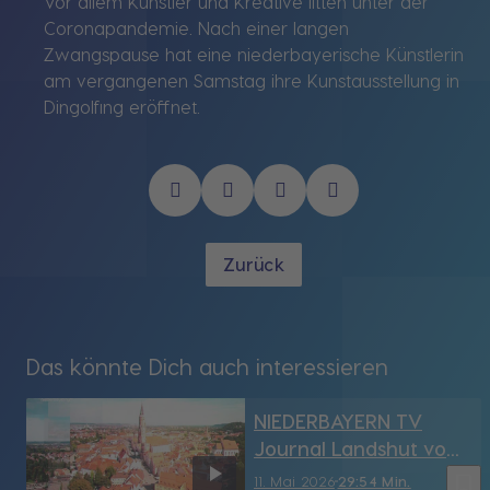
Vor allem Künstler und Kreative litten unter der
Coronapandemie. Nach einer langen
Zwangspause hat eine niederbayerische Künstlerin
am vergangenen Samstag ihre Kunstausstellung in
Dingolfing eröffnet.
Zurück
Das könnte Dich auch interessieren
NIEDERBAYERN TV
Journal Landshut vom
11.05.2026
bookmark_border
11. Mai 2026
29:54 Min.