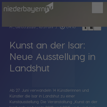
menu
bookmark_border
play_circle_outline
headphones
chrome_reader_mode
Fr., 08.05.2026
, 10:51 Uhr
/
04:10
Kunst an der Isar:
Neue Ausstellung in
Landshut
Ab 27. Juni verwandeln 14 Künstlerinnen und
Künstler die Isar in Landshut zu einer
Kunstausstellung. Die Veranstaltung „Kunst an der