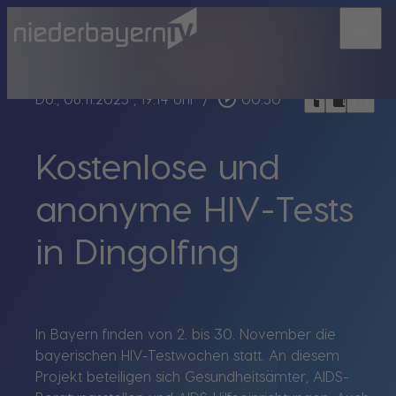
menu
bookmark_border
play_circle_outline
headphones
chrome_reader_mode
Do., 06.11.2025
, 19:14 Uhr
/
00:50
Kostenlose und
anonyme HIV-Tests
in Dingolfing
In Bayern finden von 2. bis 30. November die
bayerischen HIV-Testwochen statt. An diesem
Projekt beteiligen sich Gesundheitsämter, AIDS-