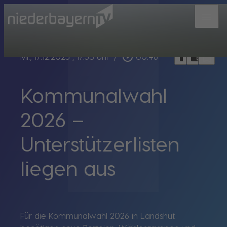
menu
bookmark_border
play_circle_outline
headphones
chrome_reader_mode
Mi., 17.12.2025
, 17:53 Uhr
/
00:46
Kommunalwahl
2026 –
Unterstützerlisten
liegen aus
Für die Kommunalwahl 2026 in Landshut