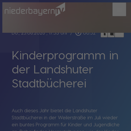
menu
bookmark_border
play_circle_outline
headphones
chrome_reader_mode
Do., 25.06.2026
, 17:53 Uhr
/
00:52
Kinderprogramm in
der Landshuter
Stadtbücherei
Auch dieses Jahr bietet die Landshuter
Stadtbücherei in der Weilerstraße im Juli wieder
ein buntes Programm für Kinder und Jugendliche