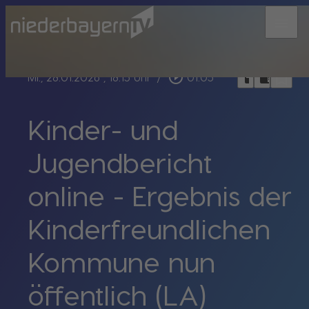
menu
bookmark_border
play_circle_outline
headphones
chrome_reader_mode
Mi., 28.01.2026
, 18:15 Uhr
/
01:05
Kinder- und
Jugendbericht
online - Ergebnis der
Kinderfreundlichen
Kommune nun
öffentlich (LA)