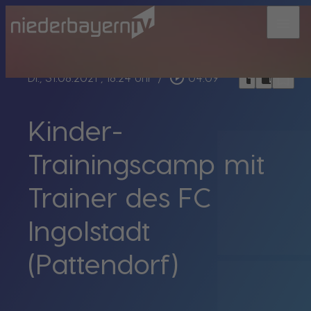
menu
bookmark_border
play_circle_outline
headphones
chrome_reader_mode
Di., 31.08.2021
, 18:24 Uhr
/
04:09
Kinder-
Trainingscamp mit
Trainer des FC
Ingolstadt
(Pattendorf)