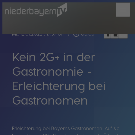
menu
bookmark_border
play_circle_outline
headphones
chrome_reader_mode
Mi., 12.01.2022
, 17:57 Uhr
/
03:06
Kein 2G+ in der
Gastronomie -
Erleichterung bei
Gastronomen
Erleichterung bei Bayerns Gastronomen. Auf sie