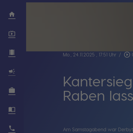
play_circle_outline
Mo., 24.11.2025
, 17:51 Uhr
/
Kantersie
Raben las
Am Samstagabend war Derbytime