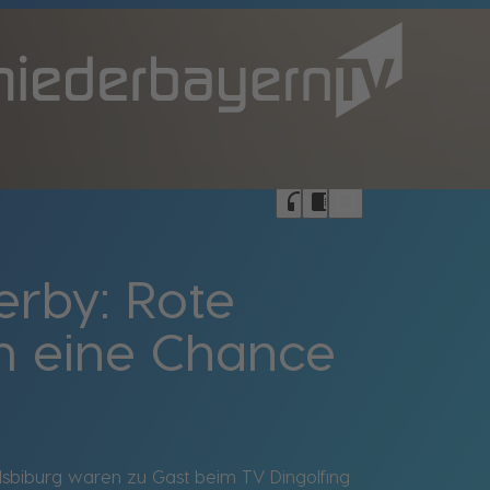
bookmark_border
headphones
chrome_reader_mode
erby: Rote
m eine Chance
lsbiburg waren zu Gast beim TV Dingolfing