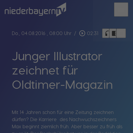
menu
bookmark_border
play_circle_outline
headphones
chrome_reader_mode
Do., 04.08.2016
, 08:00 Uhr
/
02:31
Junger Illustrator
zeichnet für
Oldtimer-Magazin
Mit 14 Jahren schon für eine Zeitung zeichnen
dürfen? Die Karriere des Nachwuchszeichners
Max beginnt ziemlich früh. Aber besser zu früh als