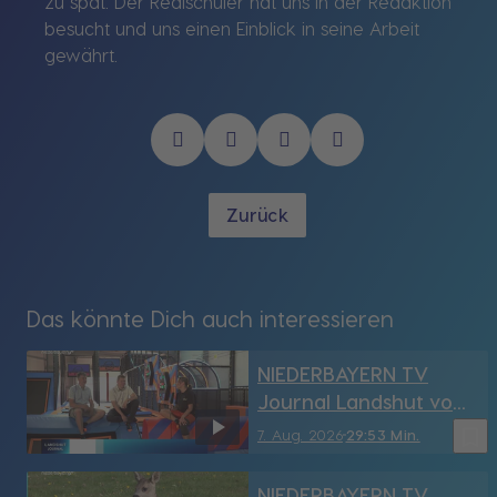
zu spät. Der Realschüler hat uns in der Redaktion
besucht und uns einen Einblick in seine Arbeit
gewährt.
Zurück
Das könnte Dich auch interessieren
NIEDERBAYERN TV
Journal Landshut vom
7.08.2026
bookmark_border
7. Aug. 2026
29:53 Min.
NIEDERBAYERN TV