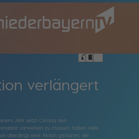
bookmark_border
headphones
chrome_reader_mode
ion verlängert
r einem Jahr setzt Corona den
onatest vorweisen zu müssen, halten viele
 allerdings eine Aktion gestartet, die