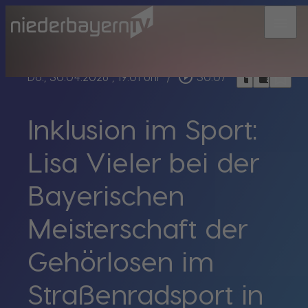
menu
bookmark_border
play_circle_outline
headphones
chrome_reader_mode
Do., 30.04.2026
, 19:01 Uhr
/
30:07
Inklusion im Sport:
Lisa Vieler bei der
Bayerischen
Meisterschaft der
Gehörlosen im
Straßenradsport in