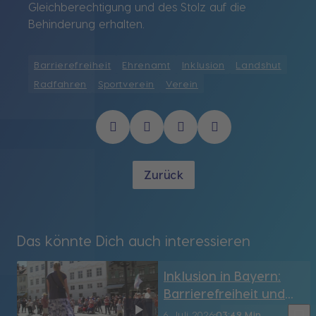
Gleichberechtigung und des Stolz auf die
Behinderung erhalten.
Barrierefreiheit
Ehrenamt
Inklusion
Landshut
Radfahren
Sportverein
Verein
Zurück
Das könnte Dich auch interessieren
Inklusion in Bayern:
Barrierefreiheit und
Teilhabe
6. Juli 2026
03:49 Min.