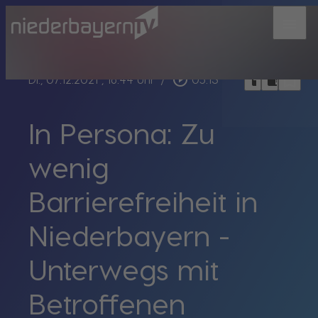
menu
bookmark_border
play_circle_outline
headphones
chrome_reader_mode
Di., 07.12.2021
, 16:44 Uhr
/
05:13
In Persona: Zu
wenig
Barrierefreiheit in
Niederbayern -
Unterwegs mit
Betroffenen