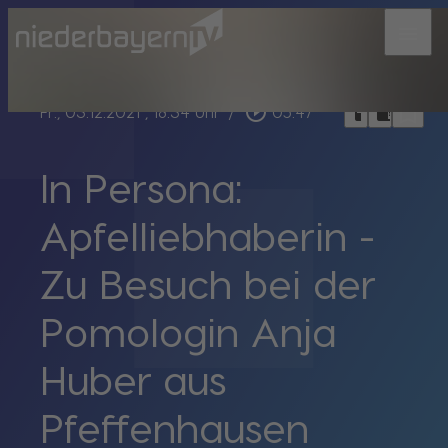
menu
bookmark_border
play_circle_outline
headphones
chrome_reader_mode
Fr., 03.12.2021
, 18:34 Uhr
/
05:47
In Persona:
Apfelliebhaberin -
Zu Besuch bei der
Pomologin Anja
Huber aus
Pfeffenhausen