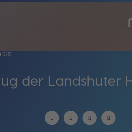
line
51:15
zug der Landshuter 