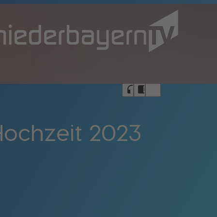
bookmark_border
headphones
chrome_reader_mode
Hochzeit 2023