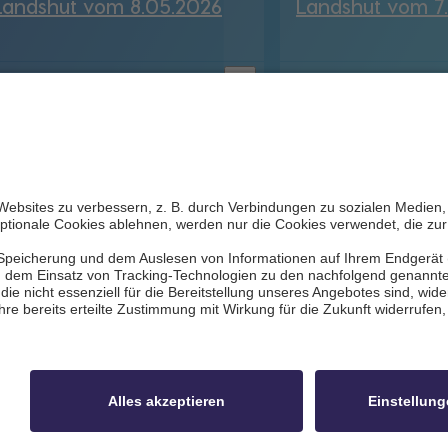
Landshut vom 8.05.2026
Landshut vom 7
bookmark_border
. Mai 2026
29:53 Min.
7. Mai 2026
29:56 Min.
le
Datenschutz
Impressum
Kontakt
Bi