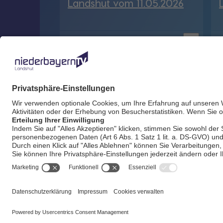
Landshut vom 11.05.2026
bookmark_border
11. Mai 2026
29:54 Min.
8
AGB / Gewinnspie
18°
account_circle