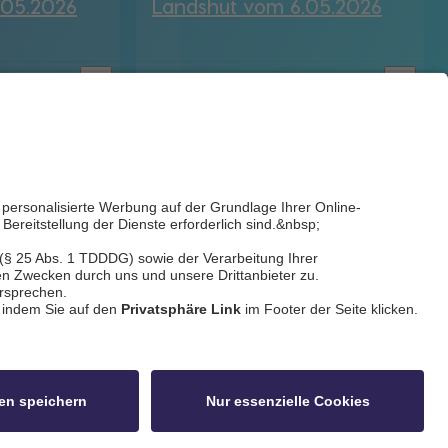
.05.2026
Landshut vom 6.05.2026
bookmark_border
bookmark_border
6. Mai 2026
29:53 Min.
ldschnitt
idowa
Privatsphäre