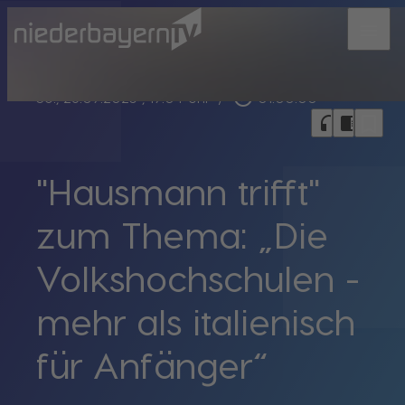
menu
play_circle_outline
So., 28.09.2025
, 19:04 Uhr
/
01:00:00
bookmark_border
headphones
chrome_reader_mode
"Hausmann trifft"
zum Thema: „Die
Volkshochschulen -
mehr als italienisch
für Anfänger“