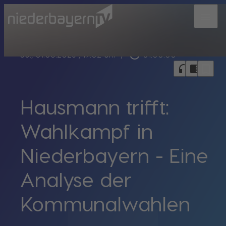
menu
play_circle_outline
So., 01.03.2026
, 19:02 Uhr
/
01:00:00
bookmark_border
headphones
chrome_reader_mode
Hausmann trifft:
Wahlkampf in
Niederbayern - Eine
Analyse der
Kommunalwahlen