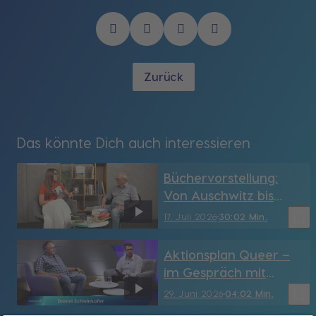
Zurück
Das könnte Dich auch interessieren
Büchervorstellung:
Von Auschwitz bis
Venedig
bookmark_border
17. Juli 2026
30:02 Min.
Aktionsplan Queer –
im Gespräch mit
Herbert Lohmayer von
bookmark_border
29. Juni 2026
04:02 Min.
„Queer in