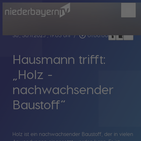
menu
bookmark_border
play_circle_outline
headphones
chrome_reader_mode
So., 30.11.2025
, 19:03 Uhr
/
01:00:00
Hausmann trifft:
„Holz -
nachwachsender
Baustoff“
Holz ist ein nachwachsender Baustoff, der in vielen