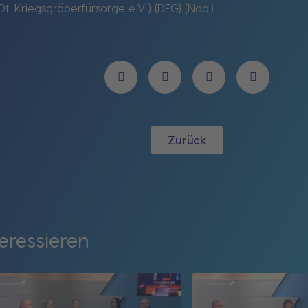
t. Kriegsgräberfürsorge e.V ) (DEG) (Ndb.)
Zurück
eressieren