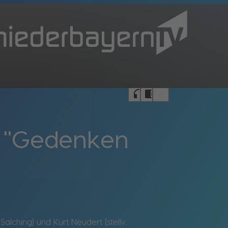
bookmark_border
headphones
chrome_reader_mode
: "Gedenken
alching) und Kurt Neudert (stellv.