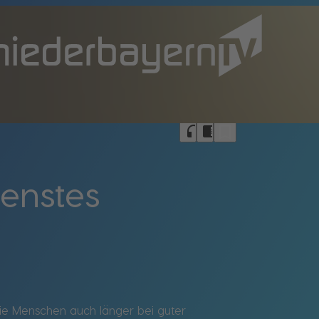
bookmark_border
headphones
chrome_reader_mode
ienstes
 die Menschen auch länger bei guter