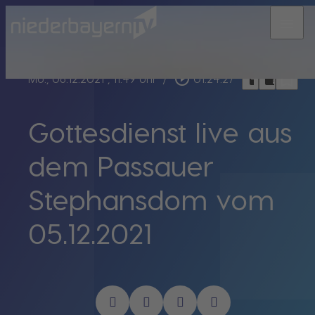
menu
bookmark_border
play_circle_outline
headphones
chrome_reader_mode
Mo., 06.12.2021
, 11:49 Uhr
/
01:24:27
Gottesdienst live aus
dem Passauer
Stephansdom vom
05.12.2021