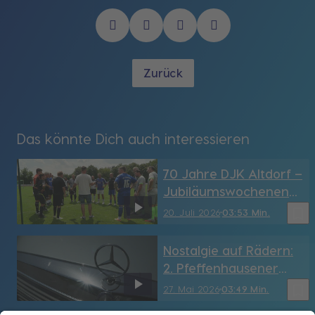
Zurück
Das könnte Dich auch interessieren
70 Jahre DJK Altdorf –
Jubiläumswochenend
e mit Festprogramm
bookmark_border
20. Juli 2026
03:53 Min.
Nostalgie auf Rädern:
2. Pfeffenhausener
Oldtimertreffen
bookmark_border
27. Mai 2026
03:49 Min.