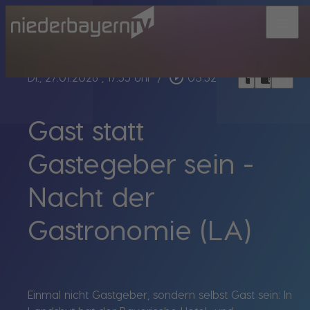
menu
bookmark_border
play_circle_outline
headphones
chrome_reader_mode
Di., 27.01.2026
, 17:55 Uhr
/
03:52
Gast statt
Gastegeber sein -
Nacht der
Gastronomie (LA)
Einmal nicht Gastgeber, sondern selbst Gast sein: In