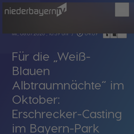
menu
bookmark_border
play_circle_outline
headphones
chrome_reader_mode
Mi., 08.07.2026
, 10:39 Uhr
/
04:09
Für die „Weiß-
Blauen
Albtraumnächte“ im
Oktober:
Erschrecker-Casting
im Bayern-Park