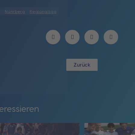
l
Nünrberg
Regionalliga
Zurück
eressieren