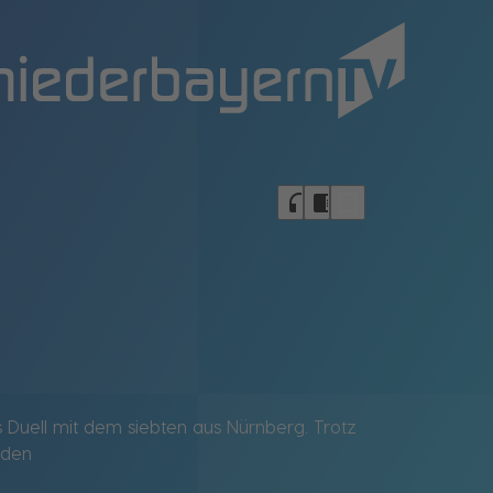
bookmark_border
headphones
chrome_reader_mode
as Duell mit dem siebten aus Nürnberg. Trotz
eden