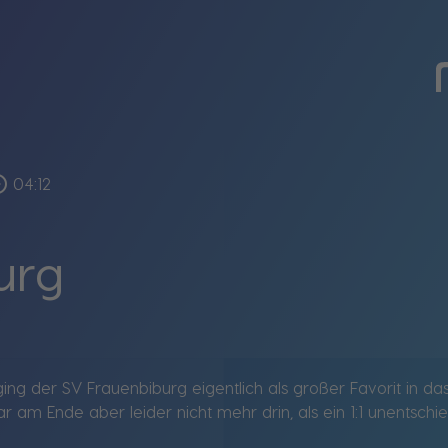
_outline
04:12
urg
 ging der SV Frauenbiburg eigentlich als großer Favorit in d
 am Ende aber leider nicht mehr drin, als ein 1:1 unentschi