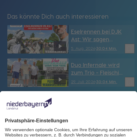
Das könnte Dich auch interessieren
Eselrennen bei DJK
Ast: Wir sagen
Donkey-schön!
bookmark_border
5. Aug. 2026
30:04 Min.
Duo Infernale wird
zum Trio - Fleischi
trifft das DJ-Duo und
bookmark_border
29. Juli 2026
30:04 Min.
gurgelt um die Wette
Prominenz, Benefiz
und Bälle - Beim 3.
Bayerwald-Cup wird
bookmark_border
22. Juli 2026
30:07 Min.
gesammelt für den
"guten Scheck" (Teil 2)
Prominenz, Benefiz