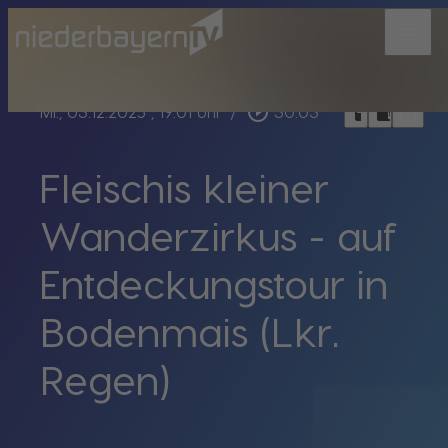
menu
bookmark_border
play_circle_outline
headphones
chrome_reader_mode
Mi., 03.12.2025
, 19:01 Uhr
/
30:03
Fleischis kleiner
Wanderzirkus - auf
Entdeckungstour in
Bodenmais (Lkr.
Regen)