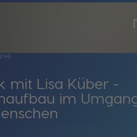
21:43
lk mit Lisa Küber -
naufbau im Umgang 
Menschen