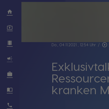
play_circle_outline
Do., 04.11.2021
, 12:54 Uhr
/
Exklusivta
Ressource
kranken 