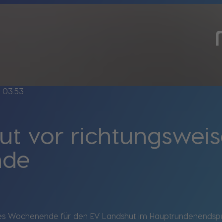
e
03:53
ut vor richtungswe
nde
des Wochenende für den EV Landshut im Hauptrundenendspu