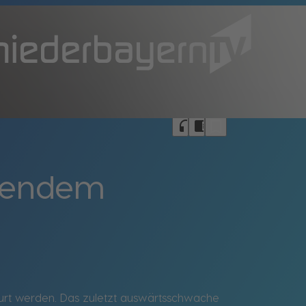
bookmark_border
headphones
chrome_reader_mode
isendem
rt werden. Das zuletzt auswärtsschwache