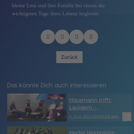
kleine Leni und ihre Familie bei einem der
wichtigsten Tage ihres Lebens begleitet.
Zurück
Das könnte Dich auch interessieren
Hausmann trifft:
Lipödem -
gefährliches Fett, das
bookmark_border
9. Aug. 2026
01:00:00 Min.
niemand haben will
Herbe Heimpleite: