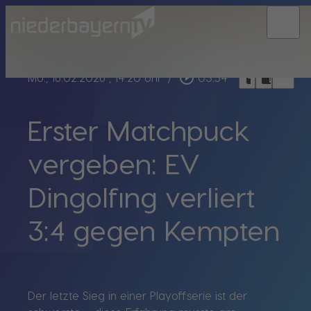
menu
bookmark_border
play_circle_outline
headphones
chrome_reader_mode
Mo., 16.02.2026
, 14:20 Uhr
/
03:54
Erster Matchpuck
vergeben: EV
Dingolfing verliert
3:4 gegen Kempten
Der letzte Sieg in einer Playoffserie ist der