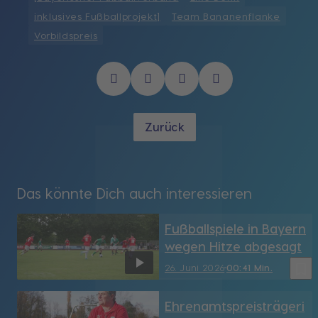
inklusives Fußballprojekt]
Team Bananenflanke
Vorbildspreis
Zurück
Das könnte Dich auch interessieren
Fußballspiele in Bayern
wegen Hitze abgesagt
bookmark_border
26. Juni 2026
00:41 Min.
Ehrenamtspreisträgeri