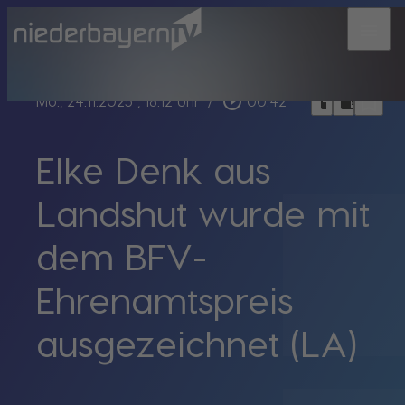
menu
bookmark_border
play_circle_outline
headphones
chrome_reader_mode
Mo., 24.11.2025
, 18:12 Uhr
/
00:42
Elke Denk aus
Landshut wurde mit
dem BFV-
Ehrenamtspreis
ausgezeichnet (LA)