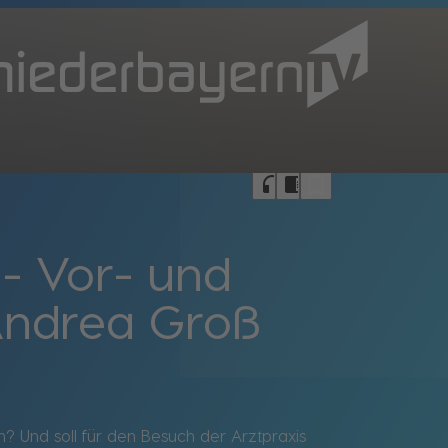
bookmark_border
headphones
chrome_reader_mode
- Vor- und
 Andrea Groß
? Und soll für den Besuch der Arztpraxis