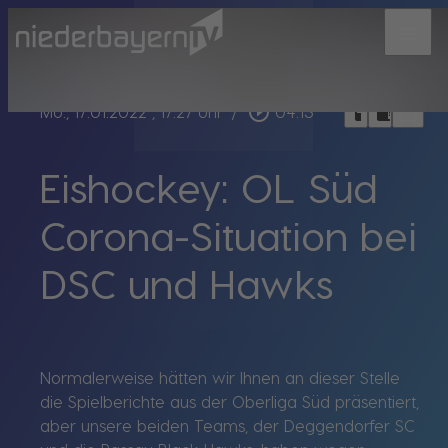
menu
bookmark_border
play_circle_outline
headphones
chrome_reader_mode
Mo., 17.01.2022
, 17:27 Uhr
/
04:13
Eishockey: OL Süd
Corona-Situation bei
DSC und Hawks
Normalerweise hätten wir Ihnen an dieser Stelle
die Spielberichte aus der Oberliga Süd präsentiert,
aber unsere beiden Teams, der Deggendorfer SC