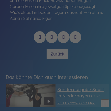
und die Passau Black Hawks, haben wegen
Corona-Fällen ihre jeweiligen Spiele abgesagt.
Wie’s aktuell in beiden Lagern aussieht, verrät uns
Adrian Salmansberger.
Zurück
Das könnte Dich auch interessieren
Sonderausgabe Sport
in Niederbayern zur
Relegation
bookmark_border
25. Mai 2026
29:57 Min.