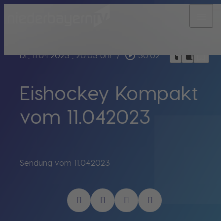
menu
bookmark_border
play_circle_outline
headphones
chrome_reader_mode
Di., 11.04.2023
, 20:03 Uhr
/
30:02
Eishockey Kompakt
vom 11.042023
Sendung vom 11.042023