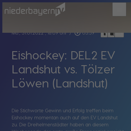
menu
bookmark_border
play_circle_outline
headphones
chrome_reader_mode
Mo., 31.01.2022
, 18:09 Uhr
/
03:59
Eishockey: DEL2 EV
Landshut vs. Tölzer
Löwen (Landshut)
Die Stichworte Gewinn und Erfolg treffen beim
Eishockey momentan auch auf den EV Landshut
zu. Die Dreihelmenstädter haben an diesem