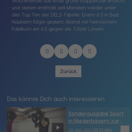
Wochenende das erste große Etappenziel erreicht
und stehen erstmals seit Monaten wieder unter
den Top Ten der DEL2-Tabelle. Einem 6:3 in Bad
Nauheim folgte gestern Abend vor heimischem
Publikum ein 6:2 gegen die Tölzer Löwen.
Zurück
Das könnte Dich auch interessieren
Sonderausgabe Sport
in Niederbayern zur
Relegation
bookmark_border
25. Mai 2026
29:57 Min.